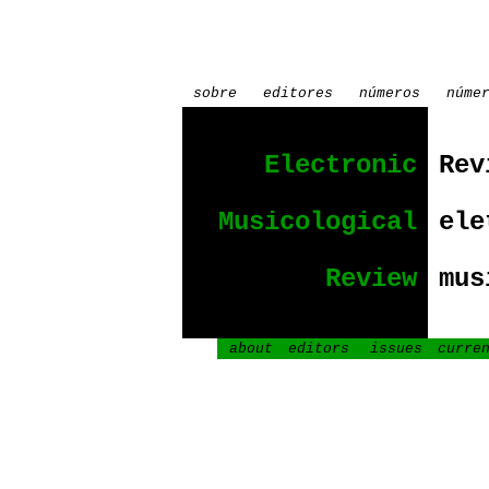
sobre
.
editores
.
números
.
núme
Electronic
Rev
Musicological
ele
Review
mus
about
editors
issues
curre